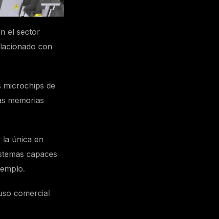
n el sector
elacionado con
s microchips de
las memorias
 la única en
istemas capaces
ejemplo.
uso comercial