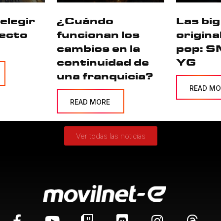
elegir
¿Cuándo
Las big
fecto
funcionan los
origina
cambios en la
pop: S
continuidad de
YG
una franquicia?
READ MO
READ MORE
Ver todas las noticias