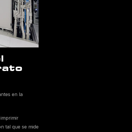
l
rato
ntes en la
 imprimir
ón tal que se mide