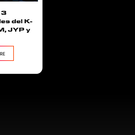
 3
les del K-
M, JYP y
RE