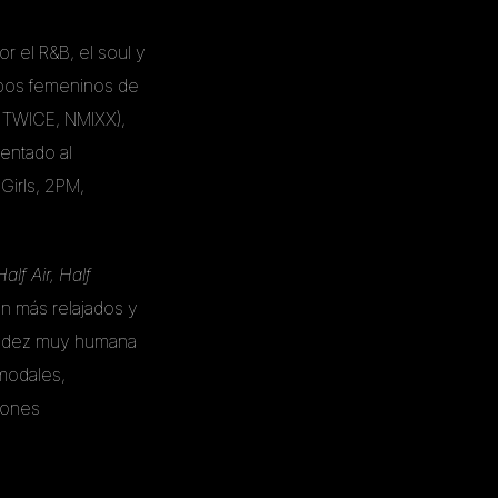
r el R&B, el soul y
upos femeninos de
 TWICE, NMIXX),
entado al
Girls, 2PM,
Half Air, Half
en más relajados y
alidez muy humana
modales,
ciones