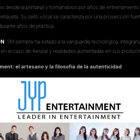
s desde la primaria) y formándolos por años de entrenamiento 
 etiqueta. Su sello vocal se caracteriza por una proyección fuert
urante años de práctica.
ÓN
: SM siempre ha estado a la vanguardia tecnológica, integran
 en el caso de Aespa) y realidades aumentadas en sus product
ment: el artesano y la filosofía de la autenticidad