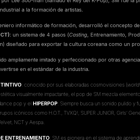
por Lee Soo-man (llamado el Rey del K-Pop), SM fue la pr
ndustrial a la formación de artistas.
niero informático de formación, desarrolló el concepto d
(CT)
: un sistema de 4 pasos (
Casting
, Entrenamiento, Prod
) diseñado para exportar la cultura coreana como un pro
sido ampliamente imitado y perfeccionado por otras agencia
rtirse en el estándar de la industria.
STINTIVO
: conocido por sus elaboradas cosmovisiones (
world
estética visualmente impactante, el pop de SM mezcla elemento
 dance pop y el
HIPERPOP
. Siempre busca un sonido pulido y fu
grupos icónicos como H.O.T., TVXQ!, SUPER JUNIOR, Girls’ Gene
Velvet, NCT y Aespa.
DE ENTRENAMIENTO
: SM es pionera en el sistema de aprend