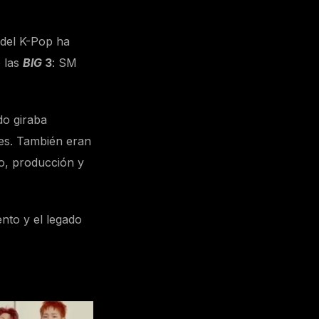
a del K-Pop ha
 las
BIG
3
: SM
o giraba
des. También eran
to, producción y
nto y el legado