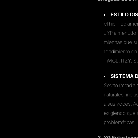
ESTILO DI
el hip-hop ame
JYP a menudo s
mientras que s
rendimiento en 
TWICE, ITZY, St
SISTEMA 
Sound
(mitad a
naturales, incl
a sus voces. A
exigiendo que s
problemáticas.
3. YG Entertainm