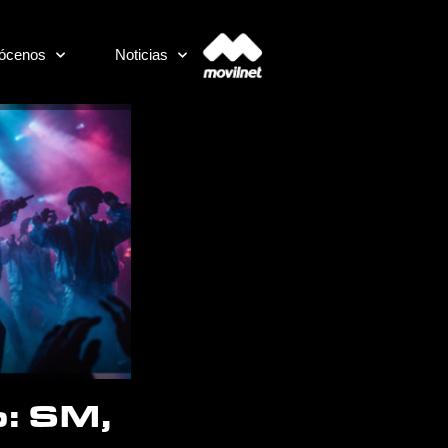
ócenos
Noticias
p: SM,