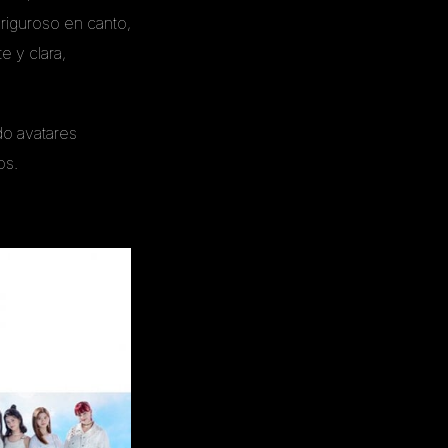
riguroso en canto,
e y clara,
do avatares
os.