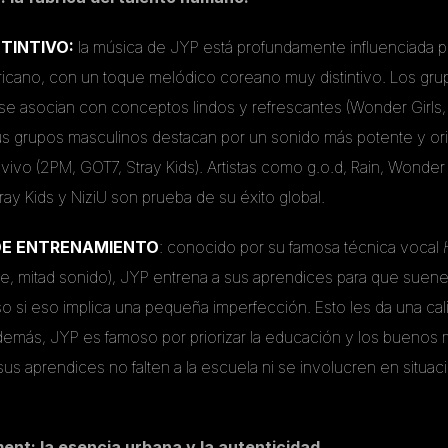
STINTIVO:
la música de JYP está profundamente influenciada po
ricano, con un toque melódico coreano muy distintivo. Los gr
e asocian con conceptos lindos y refrescantes (Wonder Girls,
us grupos masculinos destacan por un sonido más potente y ori
vivo (2PM, GOT7, Stray Kids). Artistas como g.o.d, Rain, Wonder 
ray Kids y NiziU son prueba de su éxito global.
DE ENTRENAMIENTO
: conocido por su famosa técnica vocal
ire, mitad sonido), JYP entrena a sus aprendices para que suen
uso si eso implica una pequeña imperfección. Esto les da una c
demás, JYP es famoso por priorizar la educación y los buenos 
us aprendices no falten a la escuela ni se involucren en situa
ent: la esencia urbana y la autenticidad