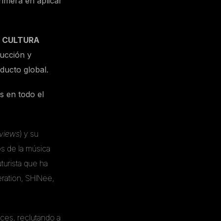
imera en aplicar
e
CULTURA
ucción y
ducto global.
s en todo el
views
) y su
s de la música
turista que ha
ration, SHINee,
ices, reclutando a