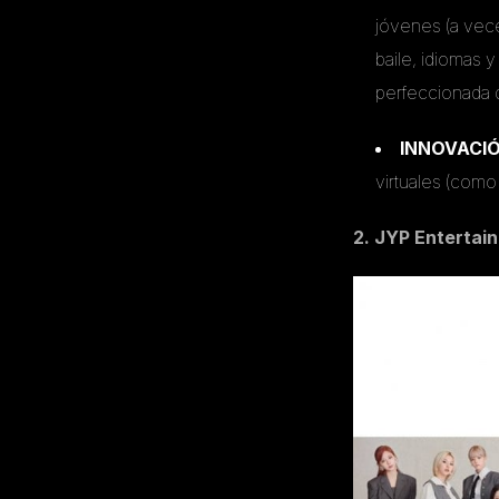
jóvenes (a vece
baile, idiomas y
perfeccionada d
INNOVACI
virtuales (como
2. JYP Entertain