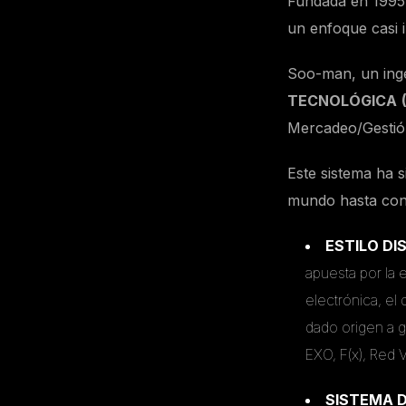
Fundada en 1995 
un enfoque casi i
Soo-man, un inge
TECNOLÓGICA
Mercadeo/Gestión
Este sistema ha 
mundo hasta conve
ESTILO DI
apuesta por la 
electrónica, el
dado origen a 
EXO, F(x), Red 
SISTEMA 