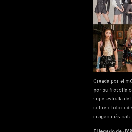
Creada por el mú
por su filosofía 
superestrella del
sobre el oficio d
imagen más natur
El legado de JYP