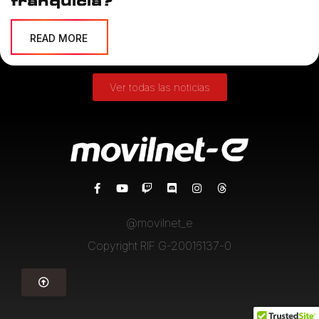
franquicia?
READ MORE
Ver todas las noticias
@movilnet_e
Copyright RIF G-20016137-0