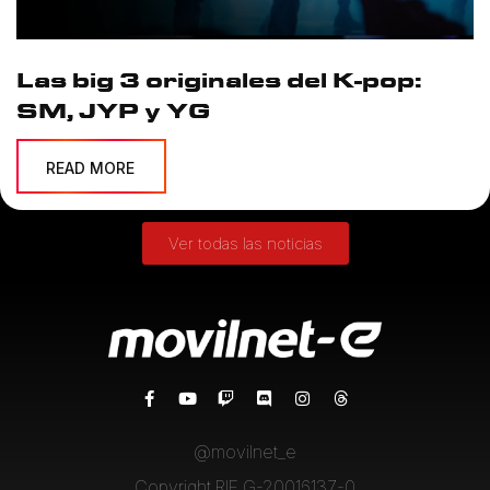
Las big 3 originales del K-pop:
SM, JYP y YG
READ MORE
Ver todas las noticias
@movilnet_e
Copyright RIF G-20016137-0