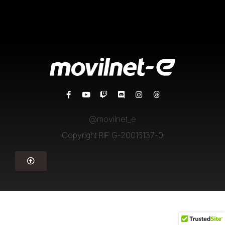
@movilnet_e
Copyright RIF G-20016137-0