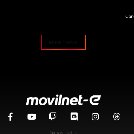
Con
MORE TEAMS
@movilnet_e