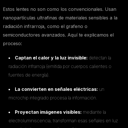
Estos lentes no son como los convencionales. Usan
nanopartículas ultrafinas de materiales sensibles a la
radiación infrarroja, como el grafeno o
semiconductores avanzados. Aquí te explicamos el
proceso:
Captan el calor y la luz invisible:
detectan la
radiación infrarroja (emitida por cuerpos calientes o
fuentes de energía).
La convierten en señales eléctricas:
un
microchip integrado procesa la información.
Proyectan imágenes visibles:
mediante la
electroluminiscencia, transforman esas señales en luz