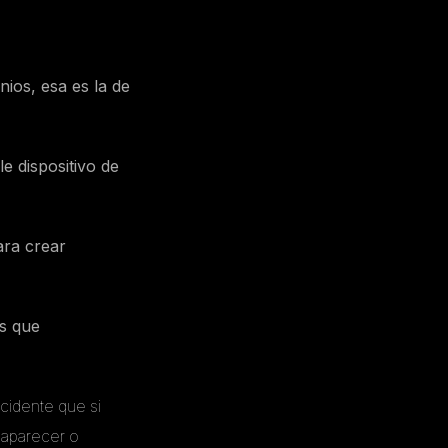
nios, esa es la de
e dispositivo de
ara crear
as que
ccidente que si
saparecer o