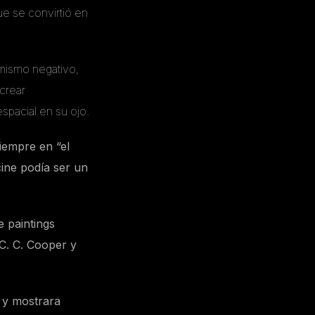
ue se convirtió en
 mismo negativo,
crear
spacial en su ojo.
iempre en “el
cine podía ser un
e paintings
C. C. Cooper y
a y mostrara