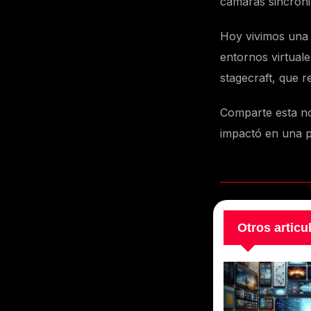
cámaras sincroni
Hoy vivimos una e
entornos virtual
stagecraft, que 
Comparte esta no
impactó en una p
Otros articu