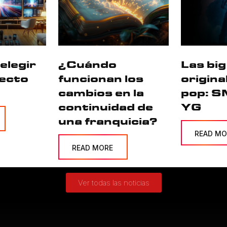
elegir
¿Cuándo
Las big
fecto
funcionan los
origina
cambios en la
pop: S
continuidad de
YG
una franquicia?
READ MO
READ MORE
Ver todas las noticias