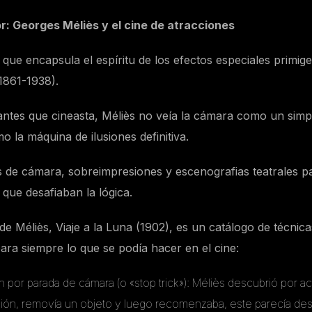
r: Georges Méliès y el cine de atracciones
 que encapsula el espíritu de los efectos especiales primige
1861-1938).
antes que cineasta, Méliès no veía la cámara como un simpl
mo la máquina de ilusiones definitiva.
 de cámara, sobreimpresiones y escenografias teatrales p
s que desafiaban la lógica.
e Méliès, Viaje a la Luna (1902), es un catálogo de técnic
ara siempre lo que se podía hacer en el cine:
ón por parada de cámara (o «stop trick»): Méliès descubrió por a
ación, removía un objeto y luego recomenzaba, este parecía de