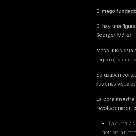
El mago fundado
Si hay una figura
Georges Méliès (
Mago ilusionista 
registro, sino co
Se usaban cortes
ilusiones visuale
La obra maestra d
revolucionaron p
La sustituci
detenía la film