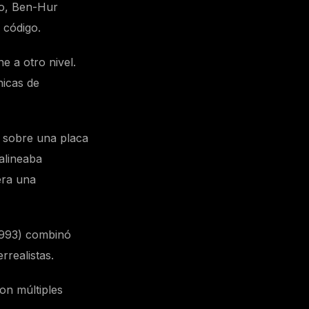
do, Ben-Hur
 código.
e a otro nivel.
nicas de
do sobre una placa
 alineaba
era una
1993) combinó
rrealistas.
con múltiples