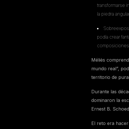
transformarse i
la piedra angula
Sobreexposic
podía crear fan
composiciones f
Méliès comprendió
mundo real”, podí
territorio de pur
Durante las déca
dominaron la esc
Ernest B. Schoed
El reto era hace