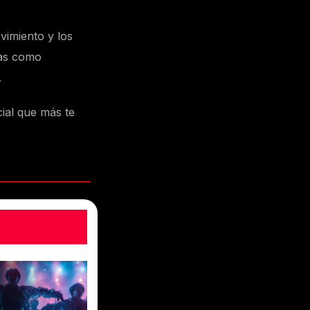
vimiento y los
ías como
.
ial que más te