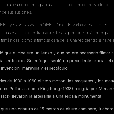
nstantáneamente en la pantalla. Un simple pero efectivo truco q
r de sus ilusiones.
ión y exposiciones múltiples: filmando varias veces sobre el
tasmas y apariciones transparentes, superponer imágenes para 
antásticas, como la famosa cara de la luna recibiendo la nave e
 que el cine era un lienzo y que no era necesario filmar s
a ser ficción. Su enfoque sentó un precedente crucial: el 
a invención, maravilla y espectáculo.
das de 1930 a 1960 el stop motion, las maquetas y los matt
ena. Películas como King Kong (1933) -dirigida por Merian 
sack- llevaron la artesania a una escala monumental.
r que una criatura de 15 metros de altura caminara, luchar