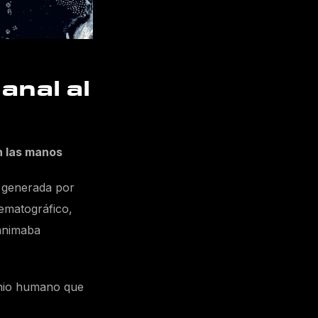
anal al
n las manos
r generada por
nematográfico,
 animaba
genio humano que