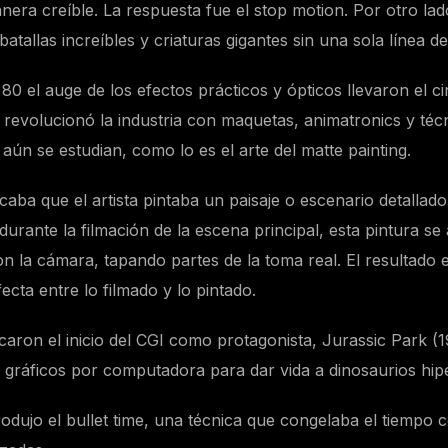
era creíble. La respuesta fue el stop motion. Por otro la
atallas increíbles y criaturas gigantes sin una sola línea de
80 el auge de los efectos prácticos y ópticos llevaron el cin
 revolucionó la industria con maquetas, animatronics y téc
ún se estudian, como lo es el arte del matte painting.
icaba que el artista pintaba un paisaje o escenario detalla
 durante la filmación de la escena principal, esta pintura se
n la cámara, tapando partes de la toma real. El resultado 
cta entre lo filmado y lo pintado.
aron el inicio del CGI como protagonista, Jurassic Park (
 gráficos por computadora para dar vida a dinosaurios hipe
rodujo el bullet time, una técnica que congelaba el tiempo 