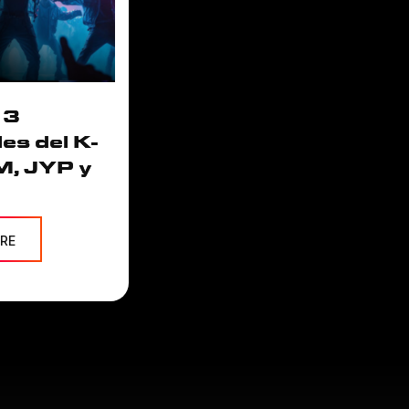
 3
les del K-
M, JYP y
RE