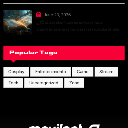
June 23, 2026
¿Cuándo funcionan los
cambios en la continuidad de
una franquicia?
Popular Tags
Cosplay
Entretenimiento
Game
Stream
Tech
Uncategorized
Zone