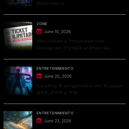
Warriors
ZONE
June 10, 2026
Movilnet y Thundernet
integran TVGO al Plan de
Datos Ilimitados
ENTRETENIMIENTO
June 20, 2026
Las big 3 originales del K-pop:
SM, JYP y YG
ENTRETENIMIENTO
June 23, 2026