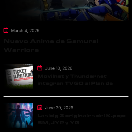
March 4, 2026
Nuevo Anime de Samurai
Warriors
June 10, 2026
Movilnet y Thundernet
integran TVGO al Plan de
Datos Ilimitados
June 20, 2026
Las big 3 originales del K-pop:
SM, JYP y YG