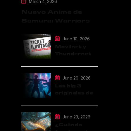
March 4, 2026
Nuevo Anime de
Samurai Warriors
June 10, 2026
Movilnet y
Thundernet
integran
TVGO al Plan
de Datos
June 20, 2026
Ilimitados
Las big 3
originales del
K-pop: SM,
JYP y YG
June 23, 2026
¿Cuándo