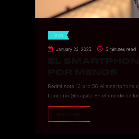
Tech
January 23, 2025
5 minutes read
EL SMARTPHON
POR MENOS
Redmi note 13 pro 5G el smartphone q
Londoño @huguito En el mundo de lo
READ MORE