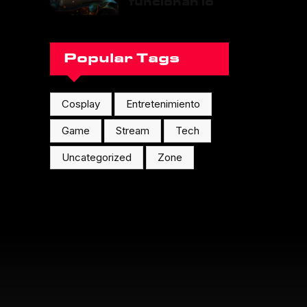
funcionan los
cambios en la
continuidad
de una
Popular Tags
franquicia?
Cosplay
Entretenimiento
Game
Stream
Tech
Uncategorized
Zone