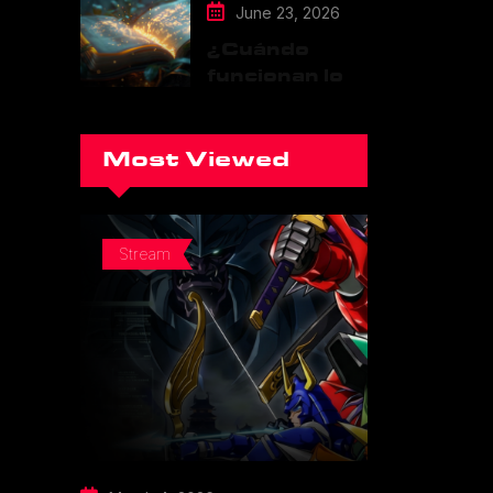
June 23, 2026
¿Cuándo
funcionan los
cambios en la
continuidad
de una
Most Viewed
franquicia?
Stream