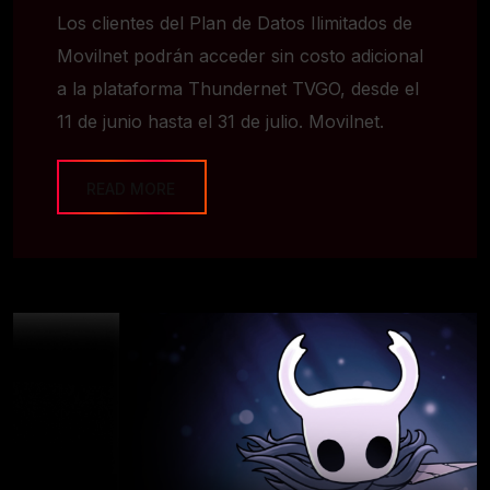
Los clientes del Plan de Datos Ilimitados de
Movilnet podrán acceder sin costo adicional
a la plataforma Thundernet TVGO, desde el
11 de junio hasta el 31 de julio. Movilnet.
READ MORE