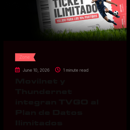
Zone
June 10, 2026
1 minute read
Movilnet y
Thundernet
integran TVGO al
Plan de Datos
Ilimitados