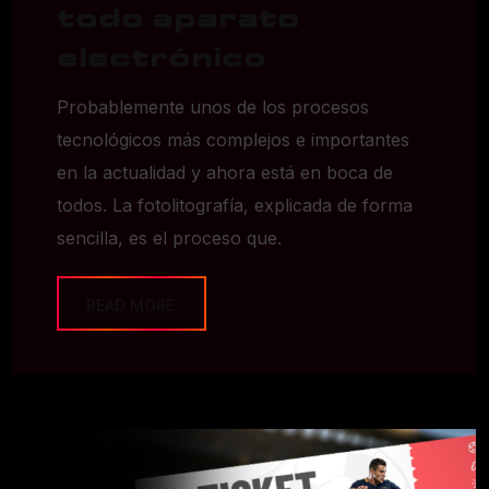
todo aparato
electrónico
Probablemente unos de los procesos
tecnológicos más complejos e importantes
en la actualidad y ahora está en boca de
todos. La fotolitografía, explicada de forma
sencilla, es el proceso que.
READ MORE