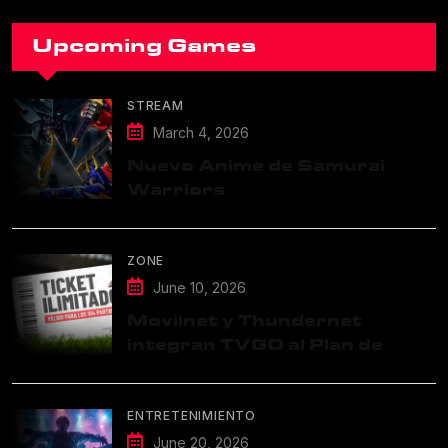
Upcoming Games
STREAM
March 4, 2026
Nuevo Anime de Samurai
Warriors
ZONE
June 10, 2026
Movilnet y Thundernet
integran TVGO al Plan de
Datos Ilimitados
ENTRETENIMIENTO
June 20, 2026