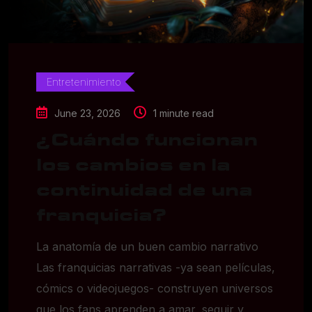
Entretenimiento
June 23, 2026
1 minute read
¿Cuándo funcionan
los cambios en la
continuidad de una
franquicia?
La anatomía de un buen cambio narrativo
Las franquicias narrativas -ya sean películas,
cómics o videojuegos- construyen universos
que los fans aprenden a amar, seguir y