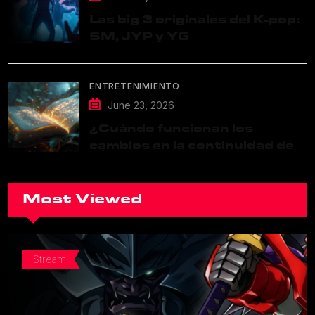
Las big 3 originales del K-pop:
SM, JYP y YG
ENTRETENIMIENTO
June 23, 2026
¿Cuándo funcionan los
cambios en la continuidad de
una franquicia?
Most Viewed
Stream