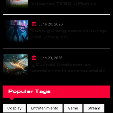
integran TVGO al Plan de
Datos Ilimitados
June 20, 2026
Las big 3 originales del K-pop:
SM, JYP y YG
June 23, 2026
¿Cuándo funcionan los
cambios en la continuidad de
una franquicia?
Popular Tags
Cosplay
Entretenimiento
Game
Stream