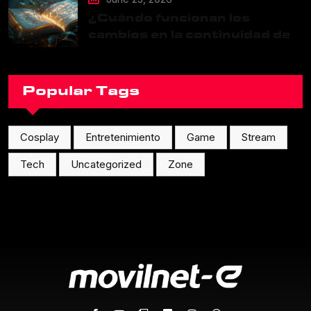
¿Cuándo funcionan los
cambios en la continuidad de
una franquicia?
Popular Tags
Cosplay
Entretenimiento
Game
Stream
Tech
Uncategorized
Zone