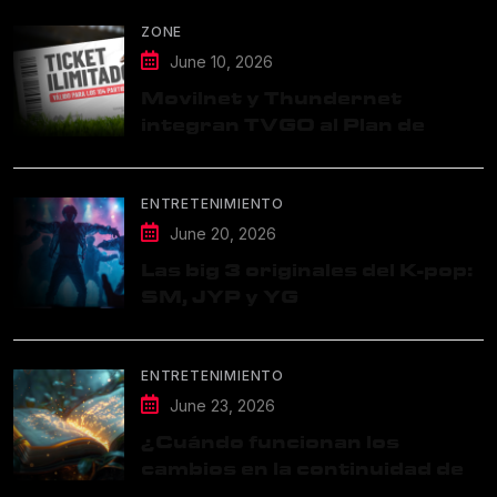
ZONE
June 10, 2026
Movilnet y Thundernet
integran TVGO al Plan de
Datos Ilimitados
ENTRETENIMIENTO
June 20, 2026
Las big 3 originales del K-pop:
SM, JYP y YG
ENTRETENIMIENTO
June 23, 2026
¿Cuándo funcionan los
cambios en la continuidad de