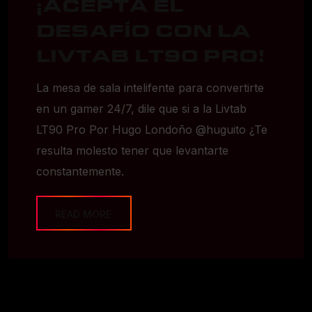
¡ACEPTA EL
DESAFÍO CON LA
LIVTAB LT90 PRO!
La mesa de sala intelifente para convertirte
en un gamer 24/7, dile que si a la Livtab
LT90 Pro Por Hugo Londoño @huguito ¿Te
resulta molesto tener que levantarte
constantemente.
READ MORE