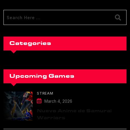
Categories
Upcoming Games
STREAM
March 4, 2026
Nuevo Anime de Samurai
Warriors