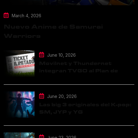
March 4, 2026
Nuevo Anime de Samurai
Warriors
June 10, 2026
Movilnet y Thundernet
integran TVGO al Plan de
Datos Ilimitados
June 20, 2026
Las big 3 originales del K-pop:
SM, JYP y YG
June 23, 2026