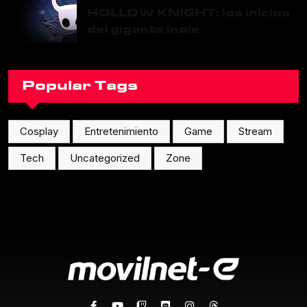
HOLLOW KNIGHT: los inicios
del gigante indie
Popular Tags
Cosplay
Entretenimiento
Game
Stream
Tech
Uncategorized
Zone