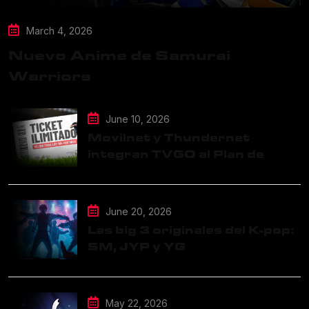
March 4, 2026
Nuevo Anime de Samurai
Warriors
June 10, 2026
Movilnet y Thundernet
integran TVGO al Plan de
Datos Ilimitados
June 20, 2026
Las big 3 originales del K-pop:
SM, JYP y YG
May 22, 2026