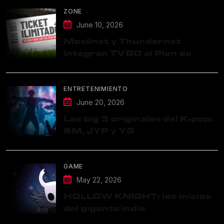
ZONE
June 10, 2026
Movilnet y Thundernet
integran TVGO al Plan de
Datos Ilimitados
ENTRETENIMIENTO
June 20, 2026
Las big 3 originales del K-pop:
SM, JYP y YG
GAME
May 22, 2026
HOLLOW KNIGHT: los inicios
del gigante indie