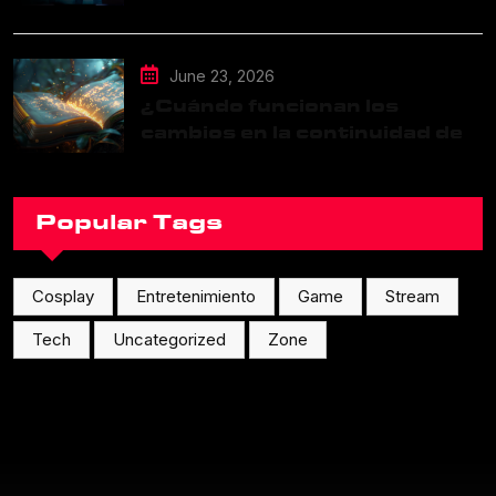
June 23, 2026
¿Cuándo funcionan los
cambios en la continuidad de
una franquicia?
Popular Tags
Cosplay
Entretenimiento
Game
Stream
Tech
Uncategorized
Zone