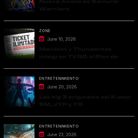
Nuevo Anime de Samurai
Warriors
ZONE
June 10, 2026
Movilnet y Thundernet
integran TVGO al Plan de
Datos Ilimitados
ENTRETENIMIENTO
June 20, 2026
Las big 3 originales del K-pop:
SM, JYP y YG
ENTRETENIMIENTO
June 23, 2026