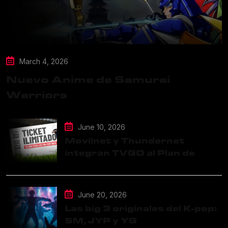
March 4, 2026
Nuevo Anime de Samurai
Warriors
June 10, 2026
Movilnet y Thundernet
integran TVGO al Plan de
Datos Ilimitados
June 20, 2026
Las big 3 originales del K-pop:
SM, JYP y YG