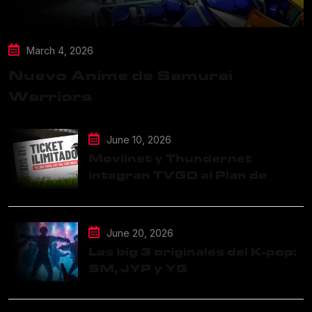
March 4, 2026
Nuevo Anime de Samurai
Warriors
June 10, 2026
Movilnet y Thundernet
integran TVGO al Plan de
Datos Ilimitados
June 20, 2026
Las big 3 originales del K-pop:
SM, JYP y YG