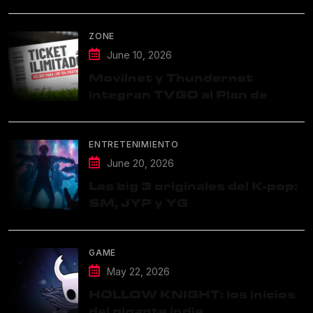
ZONE
June 10, 2026
Movilnet y Thundernet
integran TVGO al Plan de
Datos Ilimitados
ENTRETENIMIENTO
June 20, 2026
Las big 3 originales del K-pop:
SM, JYP y YG
GAME
May 22, 2026
HOLLOW KNIGHT: los inicios
del gigante indie