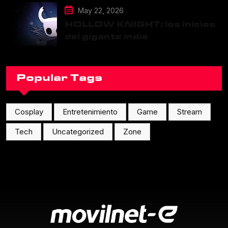
May 22, 2026
HOLLOW KNIGHT: los inicios
del gigante indie
Popular Tags
Cosplay
Entretenimiento
Game
Stream
Tech
Uncategorized
Zone