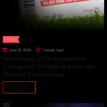
Zone
June 10, 2026
1 minute read
Movilnet y Thundernet
integran TVGO al Plan de
Datos Ilimitados
READ MORE