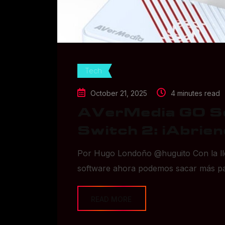
Tech
October 21, 2025
4 minutes read
AVerMedia GO Se
Switch 2: iAbriend
Por Hugo Londoño @huguito Con la lleg
software ahora podemos sacar más part
READ MORE