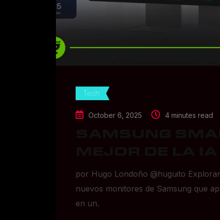
Tech
October 6, 2025
4 minutes read
SAMSUNG SMAR
MEJOR DE LA IA
por Hugo Londoño @huguito Explorand
nuevos monitores de Samsung que apue
en un.