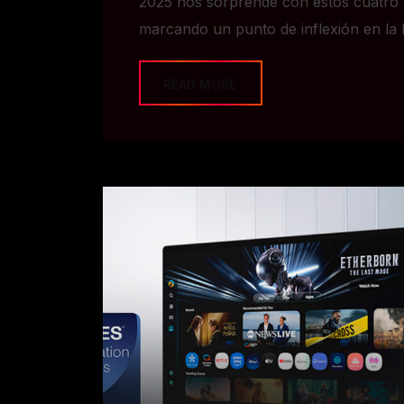
2025 nos sorprende con estos cuatro a
marcando un punto de inflexión en la 
READ MORE