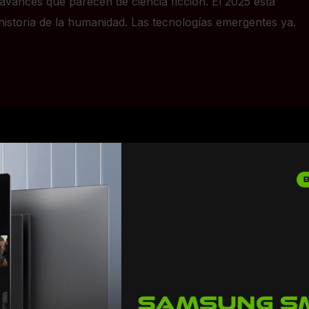
vances que parecen de ciencia ficción. El 2025 está
historia de la humanidad. Las tecnologías emergentes ya.