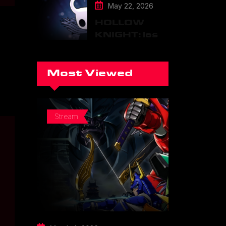
May 22, 2026
HOLLOW
KNIGHT: los
inicios del
gigante indie
Most Viewed
Stream