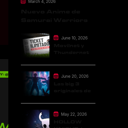
March 4, 2026
Nuevo Anime de
Samurai Warriors
June 10, 2026
Movilnet y
Thundernet
integran
TVGO al Plan
de Datos
June 20, 2026
Ilimitados
Las big 3
originales del
K-pop: SM,
JYP y YG
May 22, 2026
HOLLOW