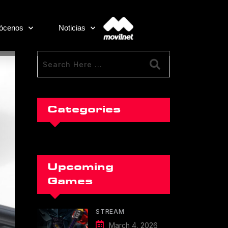
ócenos
Noticias
Categories
Upcoming
Games
STREAM
March 4, 2026