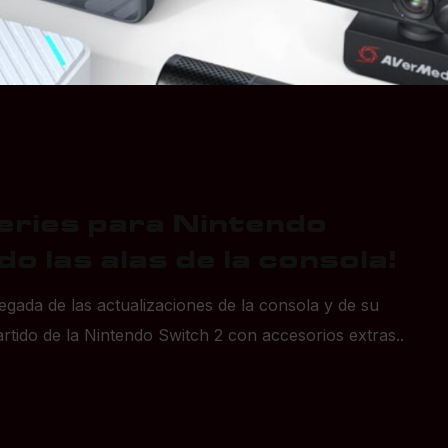
ries para Nintendo
o las alas de la consola!
ada de las actualizaciones de la consola y de su
ido de la Nintendo Switch 2 con accesorios extras..