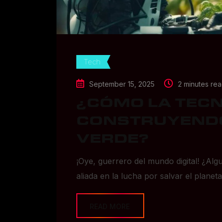
Tech
September 15, 2025
2 minutes re
¿CÓMO LA TEC
CONSTRUYEND
VERDE?
¡Oye, guerrero del mundo digital! ¿Alg
aliada en la lucha por salvar el planet
READ MORE