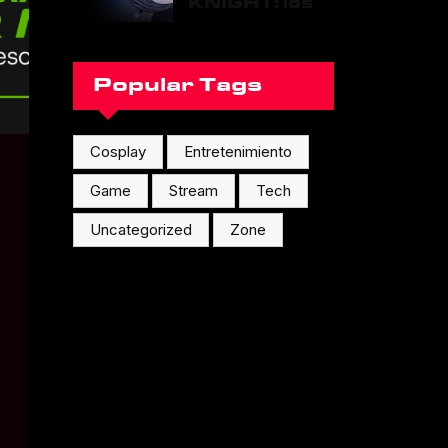
KNIGHT: los
inicios del
gigante indie
Popular Tags
Cosplay
Entretenimiento
Game
Stream
Tech
Uncategorized
Zone